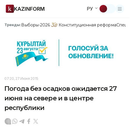
KAZINFORM
РУ
Выборы-2026
Конституционная реформа
Спецп
Тренды:
07:20, 27 Июня 2015
Погода без осадков ожидается 27
июня на севере и в центре
республики