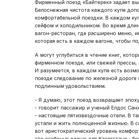
Фирменный поезд «Байтерек» задает вы
Белоснежная чистота каждого купе допо
комфортабельной поездки. В каждом ку
сейфом и холодильником. Во время длин
вагон-ресторан, где расширено меню, 
которая есть в каждом вагоне, чтобы п
А могут углубиться в чтение книг, кото
фирменном поезде, или свежей прессы, 
И разумеется, в каждом купе есть воз
поезде следование по железной дороге
подлинным удовольствием.
- Я думаю, этот поезд возвращает эпох
- говорит пассажир и ученый Елдос Санж
- настоящие пятизвездочные отели. В т
устали и жить полноценной жизнью. В с
вот аристократический уровень комфор
это особенно важно для Казахстана - бо