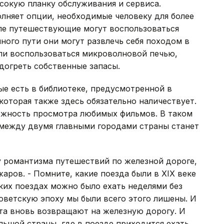
сокую планку обслуживания и сервиса.
лняет опции, необходимые человеку для более
пе путешествующие могут воспользоваться
ного пути они могут развлечь себя походом в
или воспользоваться микроволновой печью,
одогреть собственные запасы.
рые есть в библиотеке, предусмотренной в
которая также здесь обязательно наличествует.
можность просмотра любимых фильмов. В таком
 между двумя главными городами страны станет
у романтизма путешествий по железной дороге,
аров. - Помните, какие поезда были в ХIХ веке
аких поездах можно было ехать неделями без
оветскую эпоху мы были всего этого лишены. И
та вновь возвращают на железную дорогу. И
льшой страны, где в поезде приходится ехать