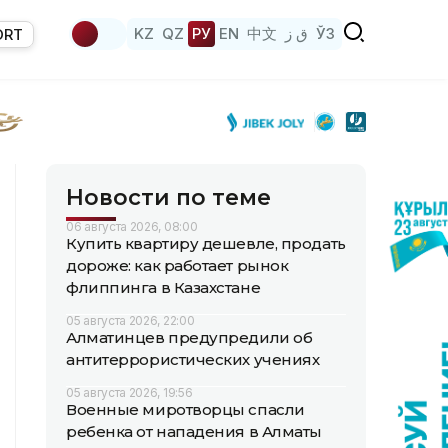
KZ
QZ
РУ
EN
中文
ق ز
ЎЗ
ORT
Новости по теме
06 августа 2026, 08:00
Купить квартиру дешевле, продать
дороже: как работает рынок
флиппинга в Казахстане
05 августа 2026, 22:00
Алматинцев предупредили об
антитеррористических учениях
05 августа 2026, 19:56
Военные миротворцы спасли
ребенка от нападения в Алматы