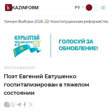
KAZINFORM
РУ
Выборы-2026
Конституционная реформа
Спецп
Тренды:
00:53, 01 Апреля 2017
Поэт Евгений Евтушенко
госпитализирован в тяжелом
состоянии