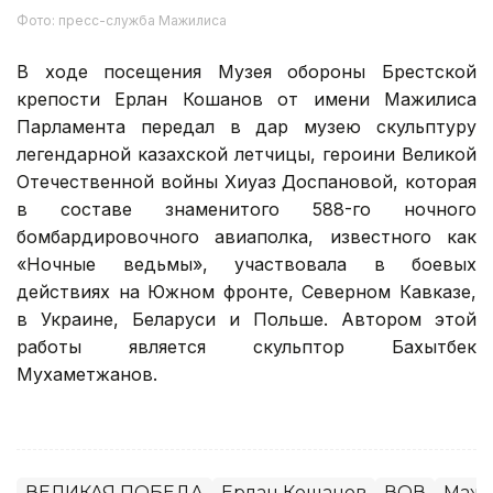
Фото: пресс-служба Мажилиса
В ходе посещения Музея обороны Брестской
крепости Ерлан Кошанов от имени Мажилиса
Парламента передал в дар музею скульптуру
легендарной казахской летчицы, героини Великой
Отечественной войны Хиуаз Доспановой, которая
в составе знаменитого 588-го ночного
бомбардировочного авиаполка, известного как
«Ночные ведьмы», участвовала в боевых
действиях на Южном фронте, Северном Кавказе,
в Украине, Беларуси и Польше. Автором этой
работы является скульптор Бахытбек
Мухаметжанов.
ВЕЛИКАЯ ПОБЕДА
Ерлан Кошанов
ВОВ
Маж