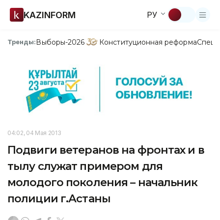
KAZINFORM
РУ
Выборы-2026
Конституционная реформа
Спецп
Тренды:
04:02, 04 Мая 2013
Подвиги ветеранов на фронтах и в
тылу служат примером для
молодого поколения – начальник
полиции г.Астаны