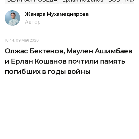
Жанара Мухамедиярова
Автор
10:44, 09 Мая 2026
Олжас Бектенов, Маулен Ашимбаев
и Ерлан Кошанов почтили память
погибших в годы войны
Олжас Бектенов, Маулен Ашимбаев и Ерлан
Кошанов возложили цветы к монументу «Отан
Ана» в Астане в честь Дня Победы, передает
агентство Kazinform со ссылкой на Правительство
РК.