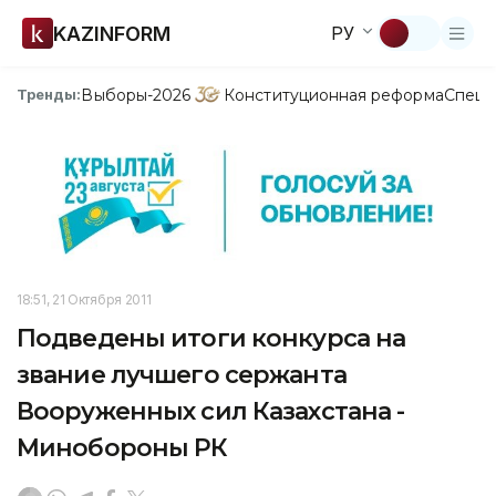
KAZINFORM
РУ
Выборы-2026
Конституционная реформа
Спецп
Тренды:
18:51, 21 Октября 2011
Подведены итоги конкурса на
звание лучшего сержанта
Вооруженных сил Казахстана -
Минобороны РК