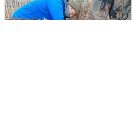
Фото: управление ветеринарии Кызылординской
области
По данным областного управления сельского
хозяйства и земельных отношений, за шесть
месяцев этого года было запланировано взять
пробы крови от 563 275 голов скота
для исследования на бруцеллез. По результатам