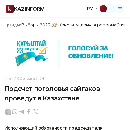
KAZINFORM
РУ
Выборы-2026
Конституционная реформа
Спецп
Тренды:
20:50, 13 Февраля 2024
Подсчет поголовья сайгаков
проведут в Казахстане
Исполняющий обязанности председателя