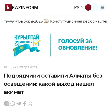
KAZINFORM
РУ
Выборы-2026
Конституционная реформа
Спецп
Тренды:
10:00, 24 Октября 2023
Подрядчики оставили Алматы без
освещения: какой выход нашел
акимат