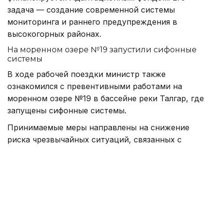
задача — создание современной системы
мониторинга и раннего предупреждения в
высокогорных районах.
На моренном озере №19 запустили сифонные
системы
В ходе рабочей поездки министр также
ознакомился с превентивными работами на
моренном озере №19 в бассейне реки Талгар, где
запущены сифонные системы.
Принимаемые меры направлены на снижение
риска чрезвычайных ситуаций, связанных с
селевыми явлениями, а также повышение
безопасности населения, объектов
инфраструктуры и территорий, подверженных
селевой опасности.
В МЧС отмечают, что сочетание круглосуточного
наблюдения, автоматизированного контроля и