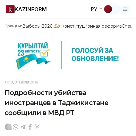
KAZINFORM
РУ
Выборы-2026
Конституционная реформа
Спецп
Тренды:
17:18, 31 Июля 2018
Подробности убийства
иностранцев в Таджикистане
сообщили в МВД РТ