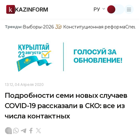
KAZINFORM
РУ
Выборы-2026
Конституционная реформа
Спецп
Тренды:
13:12, 04 Апреля 2020
Подробности семи новых случаев
COVID-19 рассказали в СКО: все из
числа контактных