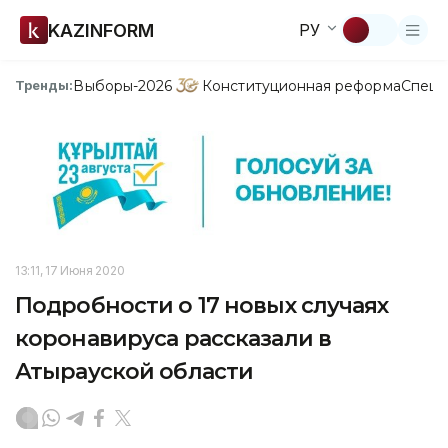
KAZINFORM
РУ
Выборы-2026
Конституционная реформа
Спецп
Тренды:
13:11, 17 Июня 2020
Подробности о 17 новых случаях
коронавируса рассказали в
Атырауской области