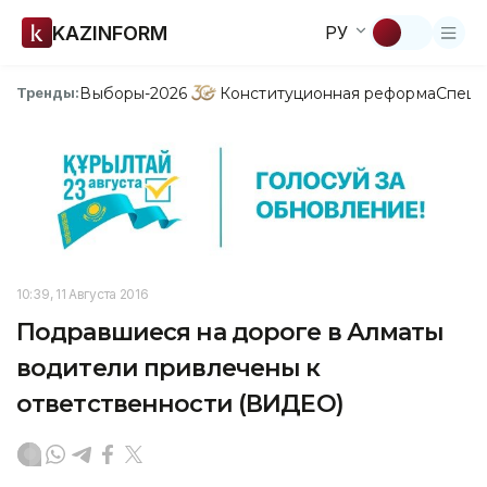
KAZINFORM
РУ
Выборы-2026
Конституционная реформа
Спецп
Тренды:
10:39, 11 Августа 2016
Подравшиеся на дороге в Алматы
водители привлечены к
ответственности (ВИДЕО)