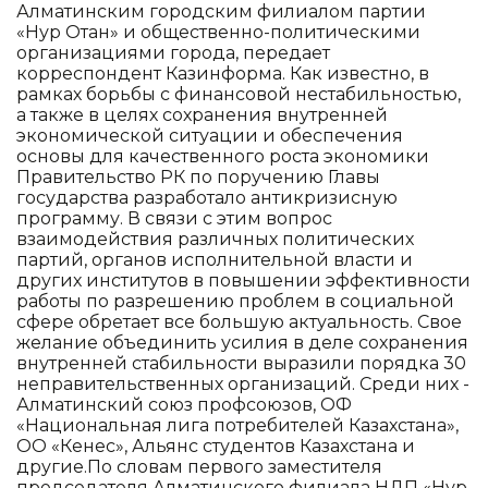
Алматинским городским филиалом партии
«Нур Отан» и общественно-политическими
организациями города, передает
корреспондент Казинформа. Как известно, в
рамках борьбы с финансовой нестабильностью,
а также в целях сохранения внутренней
экономической ситуации и обеспечения
основы для качественного роста экономики
Правительство РК по поручению Главы
государства разработало антикризисную
программу. В связи с этим вопрос
взаимодействия различных политических
партий, органов исполнительной власти и
других институтов в повышении эффективности
работы по разрешению проблем в социальной
сфере обретает все большую актуальность. Свое
желание объединить усилия в деле сохранения
внутренней стабильности выразили порядка 30
неправительственных организаций. Среди них -
Алматинский союз профсоюзов, ОФ
«Национальная лига потребителей Казахстана»,
ОО «Кенес», Альянс студентов Казахстана и
другие.По словам первого заместителя
председателя Алматинского филиала НДП «Нур