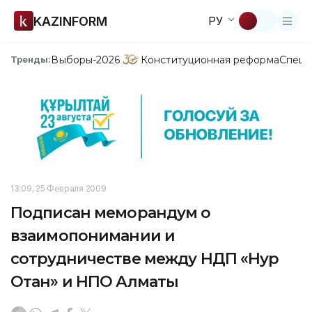
KAZINFORM
РУ
Выборы-2026
Конституционная реформа
Спецп
Тренды:
13:09, 25 Февраля 2009
Подписан меморандум о
взаимопонимании и
сотрудничестве между НДП «Нур
Отан» и НПО Алматы