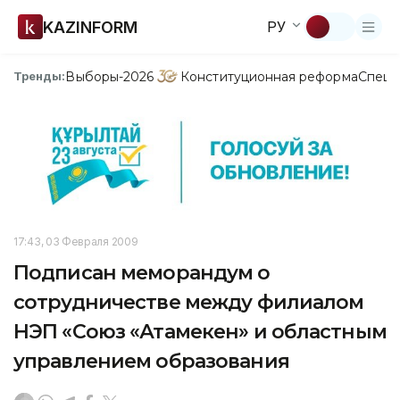
KAZINFORM
РУ
Выборы-2026
Конституционная реформа
Спецп
Тренды:
17:43, 03 Февраля 2009
Подписан меморандум о
сотрудничестве между филиалом
НЭП «Союз «Атамекен» и областным
управлением образования