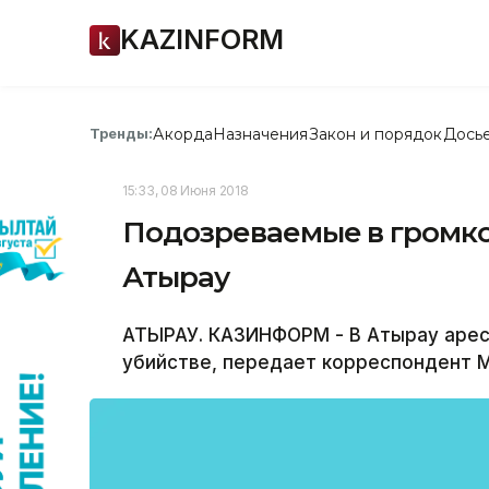
KAZINFORM
Акорда
Назначения
Закон и порядок
Дось
Тренды:
15:33, 08 Июня 2018
Подозреваемые в громко
Атырау
АТЫРАУ. КАЗИНФОРМ - В Атырау арес
убийстве, передает корреспондент 