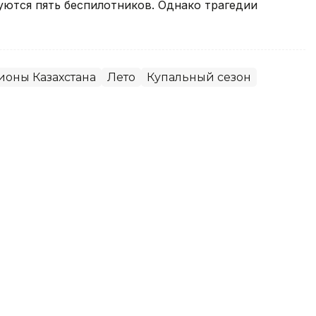
уются пять беспилотников. Однако трагедии
ионы Казахстана
Лето
Купальный сезон
OC 2,3 трлн теңге возбуждено