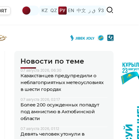
KZ
QZ
РУ
EN
中文
ق ز
ЎЗ
ORT
Новости по теме
07 августа 2026, 06:30
Казахстанцев предупредили о
неблагоприятных метеоусловиях
в шести городах
07 августа 2026, 02:17
Более 200 осужденных попадут
под амнистию в Актюбинской
области
07 августа 2026, 01:12
Девять человек утонули в