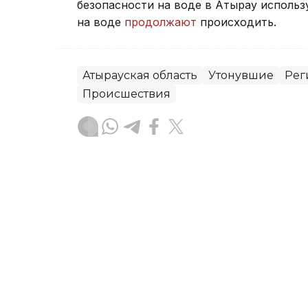
безопасности на воде в Атырау использ
на воде
продолжают
происходить.
Атырауская область
Утонувшие
Рег
Происшествия
Данагуль Карбаева
Автор
18:03, 06 Августа 2026
По делу о взыскании с NC