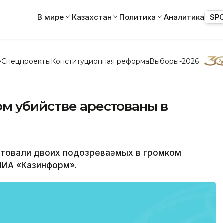
В мире
Казахстан
Политика
Аналитика
SP
е
Спецпроекты
Конституционная реформа
Выборы-2026
м убийстве арестованы в
товали двоих подозреваемых в громком
МИА «Казинформ».