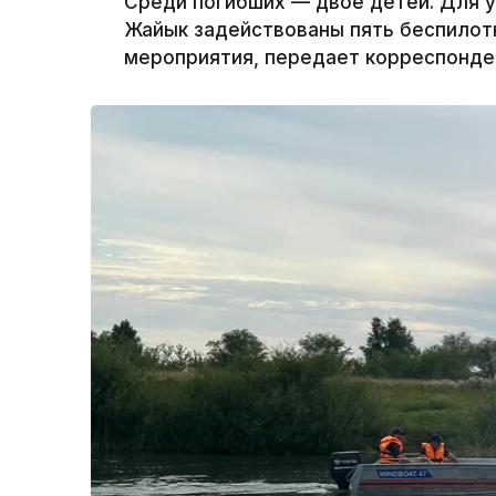
Среди погибших — двое детей. Для у
Жайык задействованы пять беспилот
мероприятия, передает корреспонден