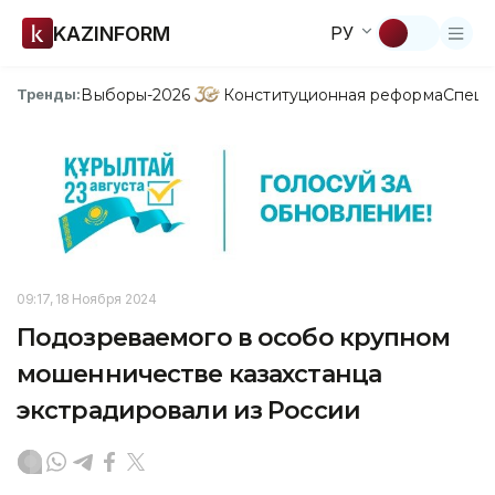
KAZINFORM
РУ
Выборы-2026
Конституционная реформа
Спецп
Тренды:
09:17, 18 Ноября 2024
Подозреваемого в особо крупном
мошенничестве казахстанца
экстрадировали из России