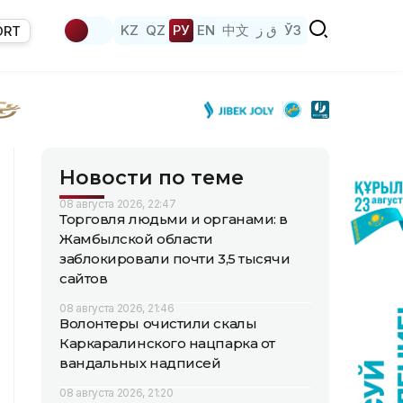
KZ
QZ
РУ
EN
中文
ق ز
ЎЗ
ORT
Новости по теме
08 августа 2026, 22:47
Торговля людьми и органами: в
Жамбылской области
заблокировали почти 3,5 тысячи
сайтов
08 августа 2026, 21:46
Волонтеры очистили скалы
Каркаралинского нацпарка от
вандальных надписей
08 августа 2026, 21:20