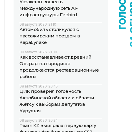
Казахстан вошел в
международную сеть AI-
инфраструктуры Firebird
08 августа 2026, 21:10
Автомобиль столкнулся с
пассажирским поездом в
Карабулаке
08 августа 2026, 21:00
Как восстанавливают древний
Отырар: на городище
продолжаются реставрационные
работы
08 августа 2026, 20:45
ЦИК проверил готовность
Актюбинской области и области
Жетісу к выборам депутатов
Курултая
08 августа 2026, 20:24
Team KZ выиграла первую карту
финала «Игр будущего» по CS2