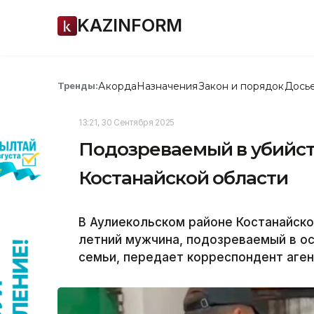
KAZINFORM
Акорда
Назначения
Закон и порядок
Дось
Тренды:
13:21, 30 Сентября 2025
Подозреваемый в убийст
Костанайской области
В Аулиекольском районе Костанайско
летний мужчина, подозреваемый в о
семьи, передает корреспондент агент