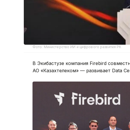
Фото: Министерство ИИ и цифрового развития РК
В Экибастузе компания Firebird совмес
АО «Казахтелеком» — развивает Data Cen