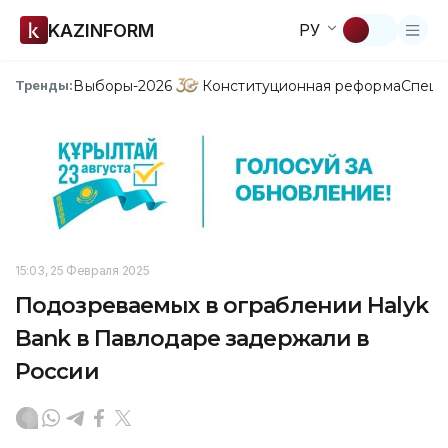
KAZINFORM
РУ
Выборы-2026
Конституционная реформа
Спецп
Тренды:
15:03, 25 Февраля 2025
Подозреваемых в ограблении Halyk
Bank в Павлодаре задержали в
России