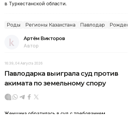
в Туркестанской области.
Роды
Регионы Казахстана
Павлодар
Рождени
Артём Викторов
Автор
16:39, 04 Августа 2026
Павлодарка выиграла суд против
акимата по земельному спору
Женщина обратилась в суд с требованием
о признании незаконным передачу земли общего
пользования частному лицу, передает