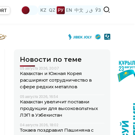
KZ
QZ
РУ
EN
中文
ق ز
ЎЗ
ORT
Новости по теме
05 августа 2026, 20:07
Казахстан и Южная Корея
расширяют сотрудничество в
сфере редких металлов
05 августа 2026, 16:54
Казахстан увеличит поставки
продукции для высоковольтных
ЛЭП в Узбекистан
04 августа 2026, 18:02
Токаев поздравил Пашиняна с