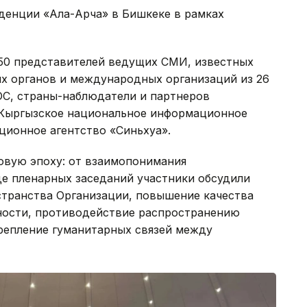
денции «Ала-Арча» в Бишкеке в рамках
250 представителей ведущих СМИ, известных
ых органов и международных организаций из 26
ОС, страны-наблюдатели и партнеров
 Кыргызское национальное информационное
ционное агентство «Синьхуа».
овую эпоху: от взаимопонимания
де пленарных заседаний участники обсудили
транства Организации, повышение качества
ности, противодействие распространению
репление гуманитарных связей между