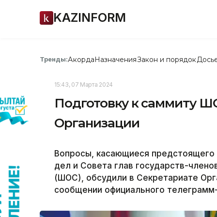
KAZINFORM
Акорда
Назначения
Закон и порядок
Дось
Тренды:
15:43, 07 Марта 2024
Подготовку к саммиту Ш
Организации
Вопросы, касающиеся предстоящего 
дел и Совета глав государств-члено
(ШОС), обсудили в Секретариате Орга
сообщении официального телеграмм-