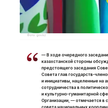
Фото: gov.kz
— В ходе очередного заседан
казахстанской стороны обсуж
предстоящего заседания Сове
Совета глав государств-член
и инициативы, нацеленные на 
сотрудничества в политическо
и культурно-гуманитарной сфе
Организации, — отмечается в 
совета национальных координ