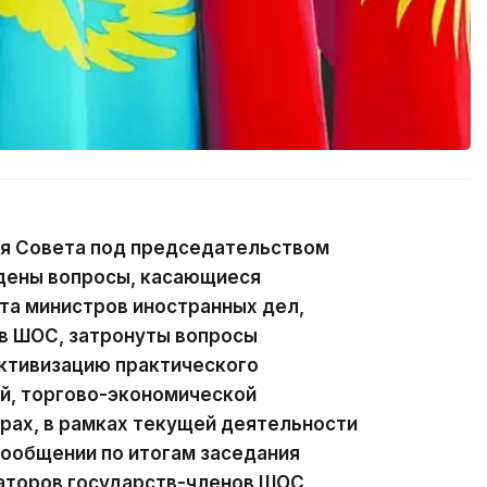
ия Совета под председательством
дены вопросы, касающиеся
та министров иностранных дел,
ов ШОС, затронуты вопросы
активизацию практического
й, торгово-экономической
рах, в рамках текущей деятельности
сообщении по итогам заседания
аторов государств-членов ШОС,