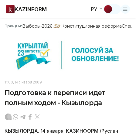
KAZINFORM
РУ
Выборы-2026
Конституционная реформа
Спецп
Тренды:
11:00, 14 Января 2009
Подготовка к переписи идет
полным ходом - Кызылорда
КЫЗЫЛОРДА. 14 января. КАЗИНФОРМ /Руслан