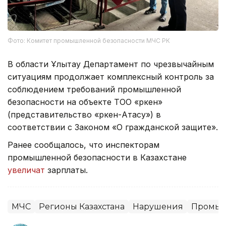
Фото: Комитет промышленной безопасности МЧС РК
В области Ұлытау Департамент по чрезвычайным
ситуациям продолжает комплексный контроль за
соблюдением требований промышленной
безопасности на объекте ТОО «Өркен»
(представительство «Өркен-Атасу») в
соответствии с Законом «О гражданской защите».
Ранее сообщалось, что инспекторам
промышленной безопасности в Казахстане
увеличат
зарплаты.
МЧС
Регионы Казахстана
Нарушения
Промыш