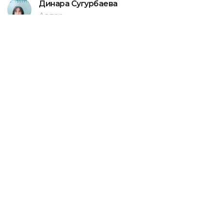
Динара Сугурбаева
Автор
19:52, 06 Августа 2026
Двух туристов из России
эвакуировали с высоты 3510 метров
Алматинской области
Спасатели МЧС Казахстана эвакуировали двух
граждан России, получивших травмы во время
похода в горах Алматинской области, передает
агентство Kazinform со ссылкой на Министерство
по чрезвычайным ситуациям РК.