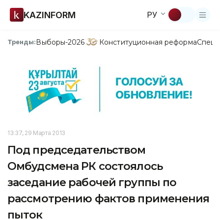
KAZINFORM
РУ
Выборы-2026
Конституционная реформа
Спецп
Тренды:
13:37, 29 Марта 2013
Под председательством
Омбудсмена РК состоялось
заседание рабочей группы по
рассмотрению фактов применения
пыток