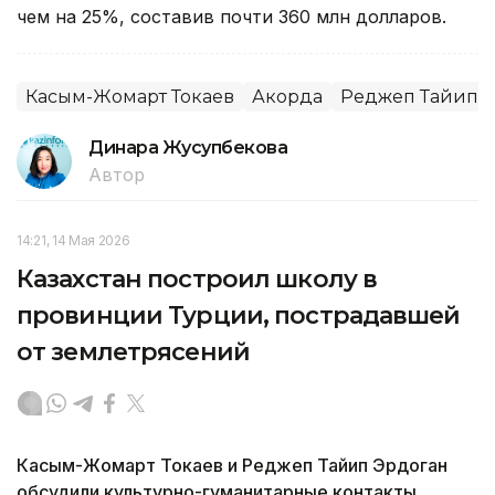
чем на 25%, составив почти 360 млн долларов.
Касым-Жомарт Токаев
Акорда
Реджеп Тайип 
Динара Жусупбекова
Автор
14:21, 14 Мая 2026
Казахстан построил школу в
провинции Турции, пострадавшей
от землетрясений
Касым-Жомарт Токаев и Реджеп Тайип Эрдоган
обсудили культурно-гуманитарные контакты