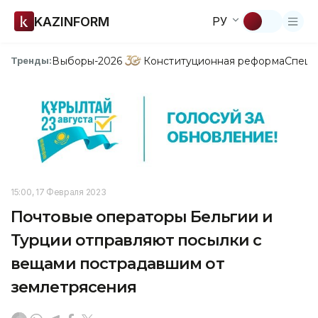
KAZINFORM
РУ
Выборы-2026
Конституционная реформа
Спецп
Тренды:
15:00, 17 Февраля 2023
Почтовые операторы Бельгии и
Турции отправляют посылки с
вещами пострадавшим от
землетрясения