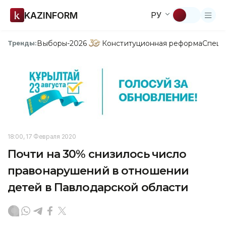
KAZINFORM
РУ
Выборы-2026
Конституционная реформа
Спецп
Тренды:
18:00, 17 Февраля 2020
Почти на 30% снизилось число
правонарушений в отношении
детей в Павлодарской области