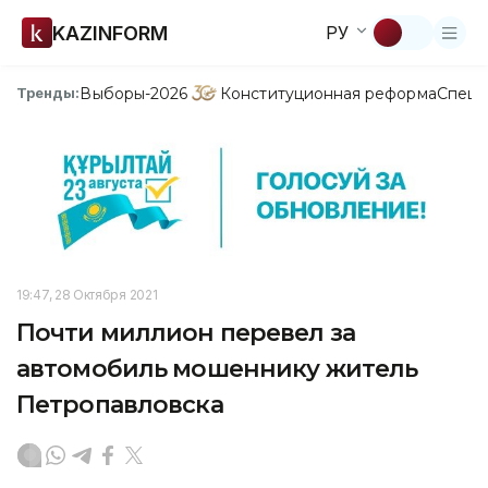
KAZINFORM
РУ
Выборы-2026
Конституционная реформа
Спецп
Тренды:
19:47, 28 Октября 2021
Почти миллион перевел за
автомобиль мошеннику житель
Петропавловска