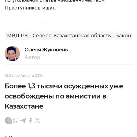
Преступников ищут.
МВД РК
Северо-Казахстанская область
Закон и
Олеся Жуковень
Автор
12:38, 05 Августа 2026
Более 1,3 тысячи осужденных уже
освобождены по амнистии в
Казахстане