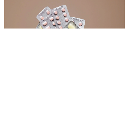
Фото: pexels
Наиболее заметно подешевели отдельные
антибиотики, препараты от сердечно-сосудистых
заболеваний и болезней желудочно-кишечного
тракта.
По данным Минздрава, прежнюю стоимость