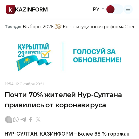
KAZINFORM
РУ
Выборы-2026
Конституционная реформа
Спецп
Тренды:
12:54, 12 Октября 2021
Почти 70% жителей Нур-Султана
привились от коронавируса
НУР-СУЛТАН. КАЗИНФОРМ – Более 68 % горожан