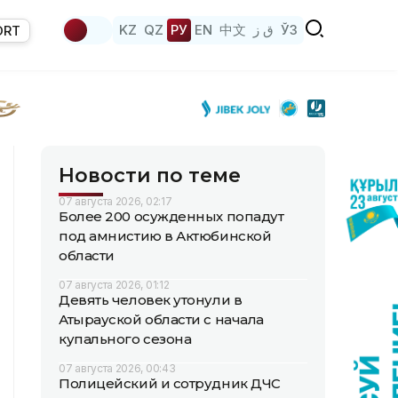
KZ
QZ
РУ
EN
中文
ق ز
ЎЗ
ORT
Новости по теме
07 августа 2026, 02:17
Более 200 осужденных попадут
под амнистию в Актюбинской
области
07 августа 2026, 01:12
Девять человек утонули в
Атырауской области с начала
купального сезона
07 августа 2026, 00:43
Полицейский и сотрудник ДЧС