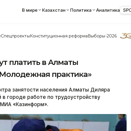
В мире
Казахстан
Политика
Аналитика
SP
е
Спецпроекты
Конституционная реформа
Выборы-2026
дут платить в Алматы
«Молодежная практика»
тра занятости населения Алматы Диляра
 в городе работе по трудоустройству
 МИА «Казинформ».