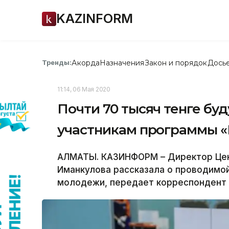
KAZINFORM
Акорда
Назначения
Закон и порядок
Дось
Тренды:
11:14, 06 Мая 2020
Почти 70 тысяч тенге бу
участникам программы 
АЛМАТЫ. КАЗИНФОРМ – Директор Цен
Иманкулова рассказала о проводимой
молодежи, передает корреспондент