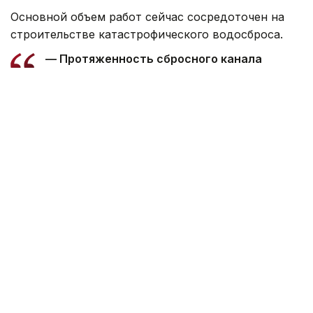
Основной объем работ сейчас сосредоточен на
строительстве катастрофического водосброса.
— Протяженность сбросного канала
составляет 23 километра. Общий объем
выемки грунта — 11 миллионов кубометров.
На сегодняшний день выполнено около 5
миллионов кубометров, осталось порядка
6 миллионов, — сообщил Александр Попов.
По его словам, после усиления строительной
площадки объемы работ значительно
увеличились — сейчас выполняется около 40
тысяч кубометров земляных работ за смену.
В настоящее время на объекте задействованы
порядка 103 специалистов. По мере перехода
к строительству мостовых сооружений,
акведуков и других элементов проекта