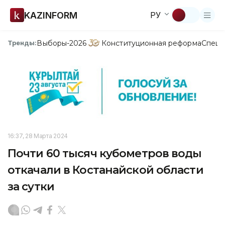
KAZINFORM
РУ
Выборы-2026
Конституционная реформа
Спецп
Тренды:
16:37, 28 Марта 2024
Почти 60 тысяч кубометров воды
откачали в Костанайской области
за сутки