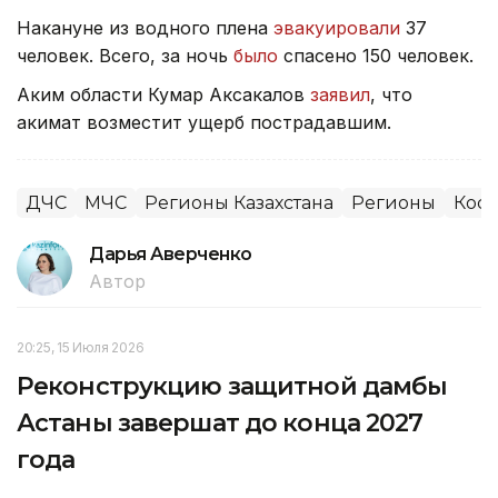
Накануне из водного плена
эвакуировали
37
человек. Всего, за ночь
было
спасено 150 человек.
Аким области Кумар Аксакалов
заявил
, что
акимат возместит ущерб пострадавшим.
ДЧС
МЧС
Регионы Казахстана
Регионы
Кост
Дарья Аверченко
Автор
20:25, 15 Июля 2026
Реконструкцию защитной дамбы
Астаны завершат до конца 2027
года