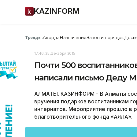
KAZINFORM
Акорда
Назначения
Закон и порядок
Дось
Тренды:
17:46, 25 Декабря 2015
Почти 500 воспитаннико
написали письмо Деду М
АЛМАТЫ. КАЗИНФОРМ - В Алматы сос
вручения подарков воспитанникам го
интернатов. Мероприятие прошло в 
благотворительного фонда «АЯЛА».