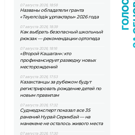
07 августа 2026, 18:58
Названы обладатели гранта
«Тәуелсіздік ұрпақтары» 2026 года
07 августа 2026, 18:39
Как выбрать безопасный школьный
рюкзак — рекомендации ортопеда
07 августа 2026, 18:16
«Второй Кашаган»: кто
профинансирует разведку новых
месторождений
07 августа 2026, 17:53
Казахстанцы за рубежом будут
регистрировать рождение детей по
новым правилам
07 августа 2026, 17:32
Судмедэксперт показал все 35
ранений Нурай Серикбай — на
манекене не осталось живого места
07 августа 2026, 17:30