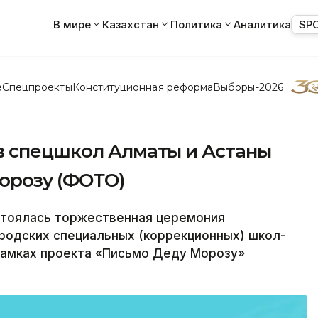
В мире
Казахстан
Политика
Аналитика
SP
е
Спецпроекты
Конституционная реформа
Выборы-2026
в спецшкол Алматы и Астаны
орозу (ФОТО)
тоялась торжественная церемония
родских специальных (коррекционных) школ-
рамках проекта «Письмо Деду Морозу»