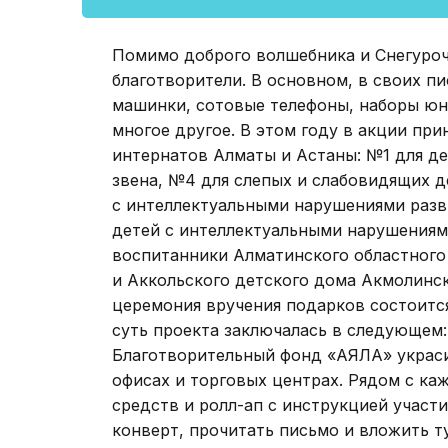
Помимо доброго волшебника и Снегуроч
благотворители. В основном, в своих пи
машинки, сотовые телефоны, наборы юн
многое другое. В этом году в акции пр
интернатов Алматы и Астаны: №1 для де
звена, №4 для слепых и слабовидящих де
с интеллектуальными нарушениями разви
детей с интеллектуальными нарушениями 
воспитанники Алматинского областного
и Аккольского детского дома Акмолинско
церемония вручения подарков состоится
суть проекта заключалась в следующем:
Благотворительный фонд «АЯЛА» украси
офисах и торговых центрах. Рядом с ка
средств и ролл-ап с инструкцией участ
конверт, прочитать письмо и вложить т