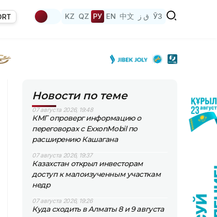
KZ
QZ
РУ
EN
中文
ق ز
ЎЗ
ORT
Новости по теме
07 августа 2026, 19:48
КМГ опроверг информацию о
переговорах с ExxonMobil по
расширению Кашагана
07 августа 2026, 19:37
Казахстан открыл инвесторам
доступ к малоизученным участкам
недр
07 августа 2026, 19:26
Куда сходить в Алматы 8 и 9 августа