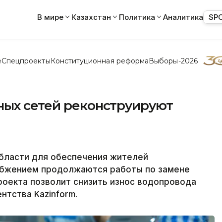
В мире
Казахстан
Политика
Аналитика
SP
е
Спецпроекты
Конституционная реформа
Выборы-2026
ных сетей реконструируют
области для обеспечения жителей
абжением продолжаются работы по замене
проекта позволит снизить износ водопровода
нтства Kazinform.