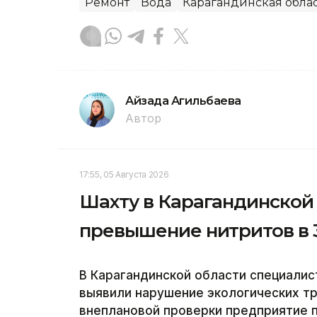
Ремонт
Вода
Карагандинская обла
Айзада Агильбаева
Автор
17:55, 05 Августа 2026
Шахту в Карагандинской
превышение нитритов в 3
В Карагандинской области специали
выявили нарушение экологических тр
внеплановой проверки предприятие 