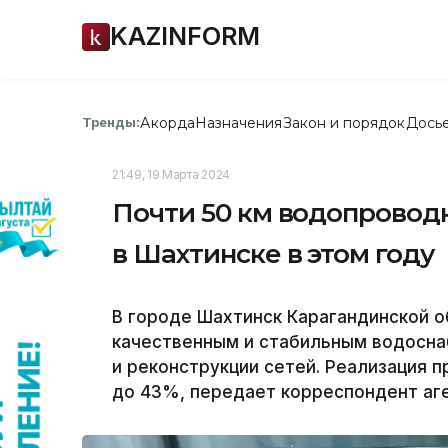
KAZINFORM
Акорда
Назначения
Закон и порядок
Дось
Тренды:
21:49, 19 Марта 2024
Почти 50 км водопровод
в Шахтинске в этом году
В городе Шахтинск Карагандинской 
качественным и стабильным водосн
и реконструкции сетей. Реализация 
до 43%, передает корреспондент аге