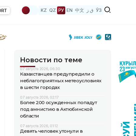
KZ
QZ
РУ
EN
中文
ق ز
ЎЗ
ORT
Новости по теме
07 августа 2026, 06:30
Казахстанцев предупредили о
неблагоприятных метеоусловиях
в шести городах
07 августа 2026, 02:17
Более 200 осужденных попадут
под амнистию в Актюбинской
области
07 августа 2026, 01:12
Девять человек утонули в