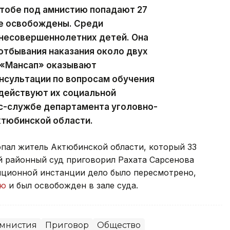
ктобе под амнистию попадают 27
же освобождены. Среди
несовершеннолетних детей. Она
отбывания наказания около двух
 «Мансап» оказывают
сультации по вопросам обучения
одействуют их социальной
сс-службе департамента уголовно-
ктюбинской области.
опал житель Актюбинской области, который 33
й районный суд приговорил Рахата Сарсенова
ляционной инстанции дело было пересмотрено,
ию
и был освобожден в зале суда.
мнистия
Приговор
Общество