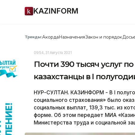
KAZINFORM
Акорда
Назначения
Закон и порядок
Дось
Тренды:
09:54, 31 Августа 2021
Почти 390 тысяч услуг п
казахстанцы в I полугоди
НУР-СУЛТАН. КАЗИНФОРМ - В I полуго
социального страхования» было оказа
социальных выплат, 139,3 тыс. из к
форме. Об этом передает МИА «Кази
Министерства труда и социальной за