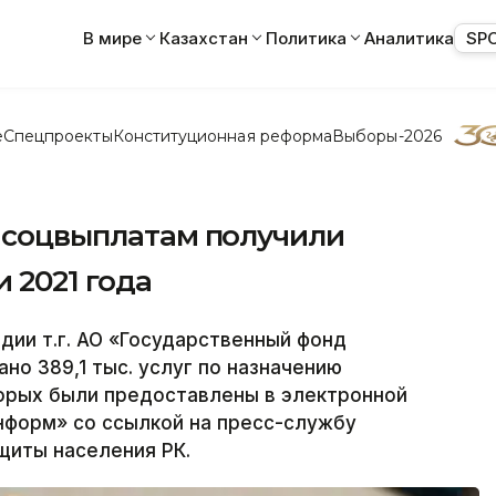
В мире
Казахстан
Политика
Аналитика
SP
е
Спецпроекты
Конституционная реформа
Выборы-2026
о соцвыплатам получили
и 2021 года
дии т.г. АО «Государственный фонд
но 389,1 тыс. услуг по назначению
оторых были предоставлены в электронной
нформ» со ссылкой на пресс-службу
щиты населения РК.