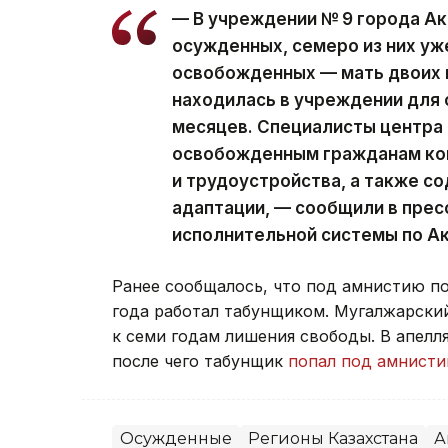
— В учреждении № 9 города А
осужденных, семеро из них у
освобожденных — мать двоих 
находилась в учреждении для 
месяцев. Специалисты центра
освобожденным гражданам кон
и трудоустройства, а также с
адаптации, — сообщили в пре
исполнительной системы по А
Ранее сообщалось, что под амнистию п
года работал табунщиком. Мугалжарски
к семи годам лишения свободы. В апел
после чего табунщик
попал под амнист
Осужденные
Регионы Казахстана
А