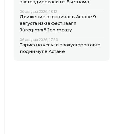
экстрадировали из Вьетнама
06 августа 2026, 18:12
Движение ограничат в Астане 9
августа из-за фестиваля
Jüregımnıñ Jenımpazy
06 августа 2026, 17:53
Тариф на услуги эвакуаторов авто
поднимут в Астане