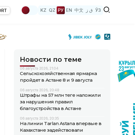
KZ
QZ
РУ
EN
中文
ق ز
ЎЗ
ORT
Новости по теме
06 августа 2026, 21:04
Сельскохозяйственная ярмарка
пройдет в Астане 8 и 9 августа
06 августа 2026, 20:48
Штрафы на 57 млн теңге наложили
за нарушения правил
благоустройства в Астане
06 августа 2026, 20:35
На линии Tarlan Astana впервые в
Казахстане задействовали