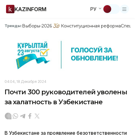
KAZINFORM
РУ
Выборы-2026
Конституционная реформа
Спецп
Тренды:
04:04, 18 Декабря 2024
Почти 300 руководителей уволены
за халатность в Узбекистане
В Узбекистане за проявление безответственности