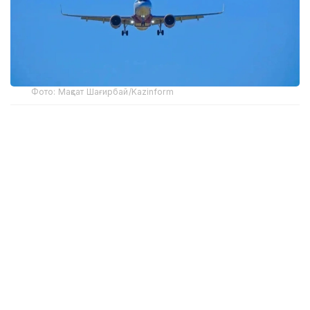
Фото: Мақсат Шағирбай/Kazinform
Самолет пришлось вернуть к терминалу,
а возникшая задержка привела к тому, что
аэропорт закрыл взлетно-посадочную полосу
до его вылета.
Как сообщили в Porter Airlines в воскресенье,
родитель и члены экипажа несколько раз
пытались усадить ребенка и пристегнуть его
ремнем безопасности, однако сделать этого
не удалось. В итоге самолет вернули к терминалу
международного аэропорта Виктории