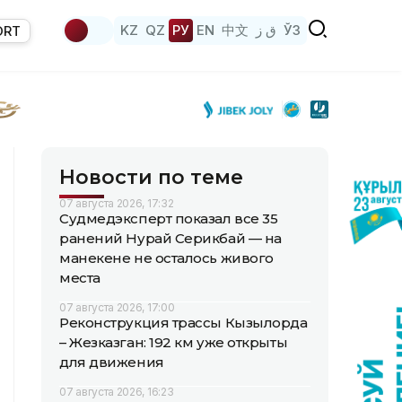
KZ
QZ
РУ
EN
中文
ق ز
ЎЗ
ORT
Новости по теме
07 августа 2026, 17:32
Судмедэксперт показал все 35
ранений Нурай Серикбай — на
манекене не осталось живого
места
07 августа 2026, 17:00
Реконструкция трассы Кызылорда
– Жезказган: 192 км уже открыты
для движения
07 августа 2026, 16:23