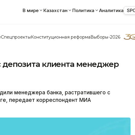
В мире
Казахстан
Политика
Аналитика
SP
е
Спецпроекты
Конституционная реформа
Выборы-2026
 с депозита клиента менеджер
или менеджера банка, растратившего с
нге, передает корреспондент МИА