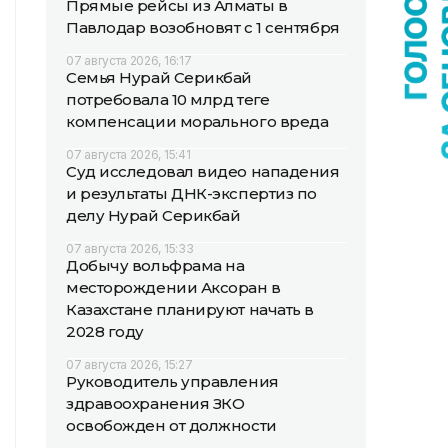
Прямые рейсы из Алматы в
Павлодар возобновят с 1 сентября
07 августа 2026, 16:17
Семья Нурай Серикбай
потребовала 10 млрд теңге
компенсации морального вреда
07 августа 2026, 15:41
Суд исследовал видео нападения
и результаты ДНК-экспертиз по
делу Нурай Серикбай
07 августа 2026, 15:33
Добычу вольфрама на
месторождении Аксоран в
Казахстане планируют начать в
2028 году
07 августа 2026, 15:27
Руководитель управления
здравоохранения ЗКО
освобожден от должности