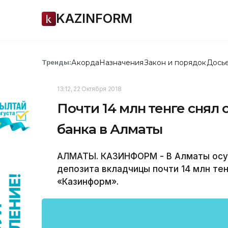
KAZINFORM
Акорда
Назначения
Закон и порядок
Дось
Тренды:
13:12, 22 Октября 2018
Почти 14 млн тенге снял
банка в Алматы
АЛМАТЫ. КАЗИНФОРМ - В Алматы осуд
депозита вкладчицы почти 14 млн те
«Казинформ».