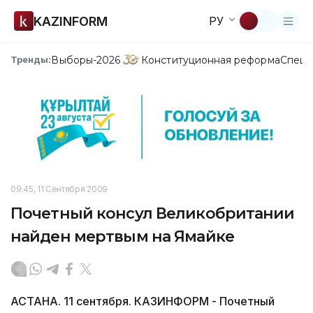
KAZINFORM
РУ
Выборы-2026
Конституционная реформа
Спецп
Тренды:
09:45, 11 Сентября 2009
Почетный консул Великобритании
найден мертвым на Ямайке
АСТАНА. 11 сентября. КАЗИНФОРМ - Почетный