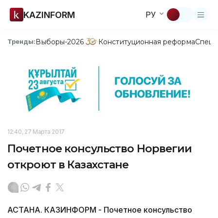
KAZINFORM
РУ
Выборы-2026
Конституционная реформа
Спецп
Тренды:
12:40, 27 Марта 2017
Почетное консульство Норвегии
откроют в Казахстане
АСТАНА. КАЗИНФОРМ - Почетное консульство