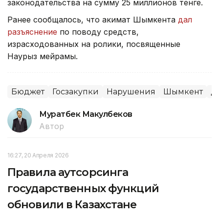
законодательства на сумму 25 миллионов тенге.
Ранее сообщалось, что акимат Шымкента
дал
разъяснение
по поводу средств,
израсходованных на ролики, посвященные
Наурыз мейрамы.
Бюджет
Госзакупки
Нарушения
Шымкент
Д
Муратбек Макулбеков
Автор
16:27, 20 Апреля 2026
Правила аутсорсинга
государственных функций
обновили в Казахстане