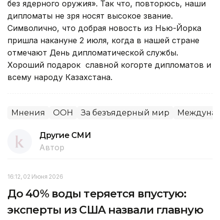
без ядерного оружия». Так что, повторюсь, наши
дипломаты не зря носят высокое звание.
Символично, что добрая новость из Нью-Йорка
пришла накануне 2 июля, когда в нашей стране
отмечают День дипломатической службы.
Хороший подарок славной когорте дипломатов и
всему народу Казахстана.
Мнения
ООН
За безъядерный мир
Междунар
Другие СМИ
Автор
16:12, 02 Июня 2026
До 40% воды теряется впустую:
эксперты из США назвали главную