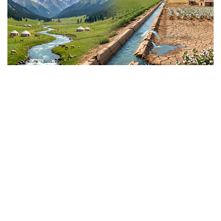
Коллаж: Kazinform/ Изображение сгенерировано при
помощи нейросети\
Технологии, инвестиции и
стратегический интерес
Руководитель программы и старший аналитик
New Lines Institute for Strategy and Policy,
профессор Georgetown University и George
Washington University, доктор философии Дания
Арайсси (Dr. Dania Arayssi) считает, что проблемы