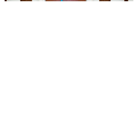
Фото: primeminister.kz.
Обсуждены актуальные вопросы сотрудничества
и ход реализации совместных проектов в
нефтегазовой отрасли, а также перспективы
расширения инвестиционного взаимодействия.