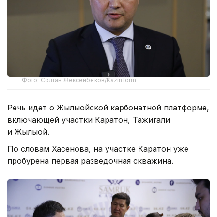
Фото: Солтан Жексенбеков/Kazinform
Речь идет о Жылыойской карбонатной платформе,
включающей участки Каратон, Тажигали
и Жылыой.
По словам Хасенова, на участке Каратон уже
пробурена первая разведочная скважина.