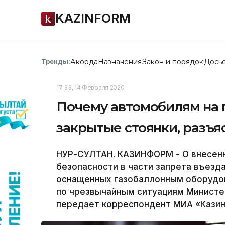
KAZINFORM
Акорда
Назначения
Закон и порядок
Дось
Тренды:
17:33, 14 Февраля 2020
Почему автомобилям на г
закрытые стоянки, разъя
НУР-СУЛТАН. КАЗИНФОРМ - О внесенн
безопасности в части запрета въезд
оснащенных газобаллонным оборудо
по чрезвычайным ситуациям Министе
передает корреспондент МИА «Кази