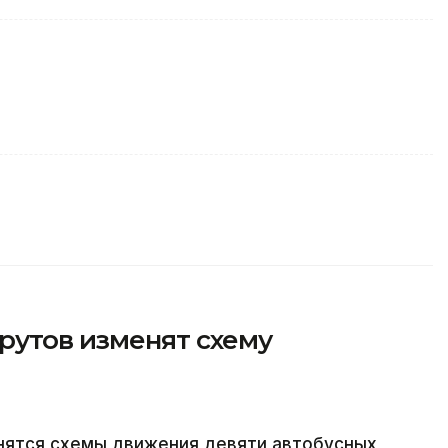
рутов изменят схему
енятся схемы движения девяти автобусных