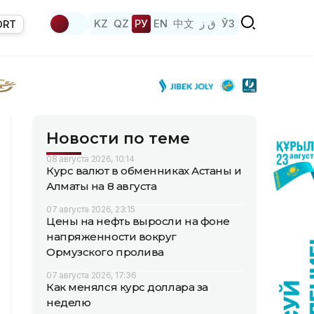
KZ
QZ
РУ
EN
中文
ق ز
ЎЗ
ORT
Новости по теме
08 августа 2026, 10:14
Курс валют в обменниках Астаны и
Алматы на 8 августа
07 августа 2026, 23:15
Цены на нефть выросли на фоне
напряженности вокруг
Ормузского пролива
07 августа 2026, 17:36
Как менялся курс доллара за
неделю