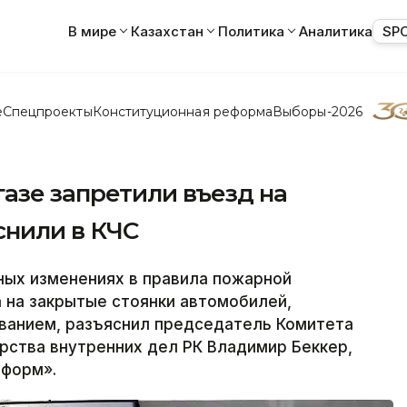
В мире
Казахстан
Политика
Аналитика
SP
е
Спецпроекты
Конституционная реформа
Выборы-2026
азе запретили въезд на
снили в КЧС
ых изменениях в правила пожарной
а на закрытые стоянки автомобилей,
ванием, разъяснил председатель Комитета
рства внутренних дел РК Владимир Беккер,
нформ».