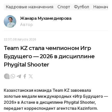
Кадровые назначения
Спорт
Футбол
Назначе
Жанара Мухамедиярова
Автор
22:37, 08 Августа 2026
Team KZ стала чемпионом Игр
Будущего — 2026 в дисциплине
Phygital Shooter
Казахстанская команда Team KZ завоевала
золотые медали международных «Игр Будущего —
2026» в Астане в дисциплине Phygital Shooter,
передает корреспондент агентства Kazinform.