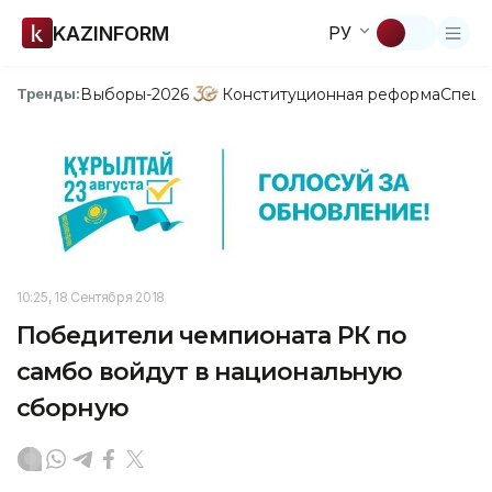
KAZINFORM
РУ
Выборы-2026
Конституционная реформа
Спецп
Тренды:
10:25, 18 Сентября 2018
Победители чемпионата РК по
самбо войдут в национальную
сборную