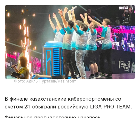
Фото: Адиль Нуртазин/Kazinform
В финале казахстанские киберспортсмены со
счетом 2:1 обыграли российскую LIGA PRO TEAM.
Финальное противостояние началось
с виртуальной части. На карте Dust 2 в CS2 Team
KZ смогла одержать победу и выйти вперед.