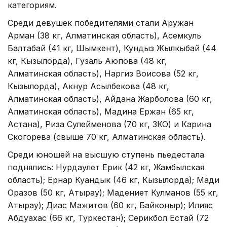
категориям.
Среди девушек победителями стали Аружан
Арман (38 кг, Алматинская область), Асемкуль
Балтабай (41 кг, Шымкент), Кундыз Жылкыбай (44
кг, Кызылорда), Гузаль Аюпова (48 кг,
Алматинская область), Наргиз Воисова (52 кг,
Кызылорда), Акнур Асылбекова (48 кг,
Алматинская область), Айдана Жарболова (60 кг,
Алматинская область), Мадина Ержан (65 кг,
Астана), Риза Сулейменова (70 кг, ЗКО) и Карина
Скогорева (свыше 70 кг, Алматинская область).
Среди юношей на высшую ступень пьедестала
поднялись: Нурдаулет Ерик (42 кг, Жамбылская
область); Ернар Куандык (46 кг, Кызылорда); Мади
Оразов (50 кг, Атырау); Мадениет Кулманов (55 кг,
Атырау); Диас Мажитов (60 кг, Байконыр); Илияс
Абдуахас (66 кг, Туркестан); Серикбол Естай (72