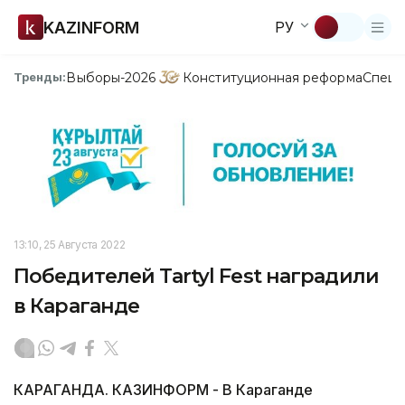
KAZINFORM
РУ
Выборы-2026
Конституционная реформа
Спецп
Тренды:
13:10, 25 Августа 2022
Победителей Tartyl Fest наградили
в Караганде
КАРАГАНДА. КАЗИНФОРМ - В Караганде