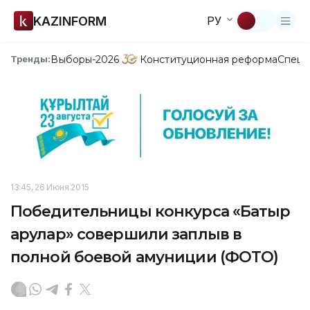
KAZINFORM
РУ
Выборы-2026
Конституционная реформа
Спецп
Тренды:
13:45, 26 Июня 2015
Победительницы конкурса «Батыр
арулар» совершили заплыв в
полной боевой амуниции (ФОТО)