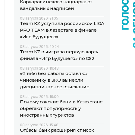
Каркаралинского нацпарка от
вандальных надписей
08 августа 2026, 21:05
Team KZ уступила российской LIGA
PRO TEAM в лазертаге в финале
«Игр будущего»
08 августа 2026, 20:24
Team KZ выиграла первую карту
финала «Игр будущего» по CS2
08 августа 2026, 19:48
«Я тебя без работы оставлю»:
чиновнику в ЗКО вынесли
дисциплинарное взыскание
08 августа 2026, 19:00
Почему сакские бани в Казахстане
обретают популярность у
иностранных туристов
08 августа 2026, 15:48
Отбасы банк расширил список