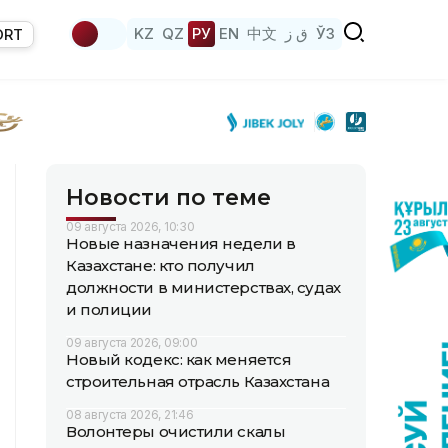
KZ
QZ
РУ
EN
中文
ق ز
ЎЗ
ORT
Новости по теме
09 августа 2026, 10:30
Новые назначения недели в
Казахстане: кто получил
должности в министерствах, судах
и полиции
09 августа 2026, 09:00
Новый кодекс: как меняется
строительная отрасль Казахстана
08 августа 2026, 21:46
Волонтеры очистили скалы