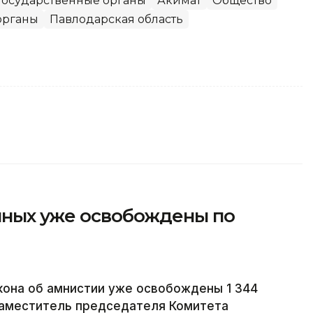
государственные органы
Акимат
Общество
органы
Павлодарская область
енных уже освобождены по
акона об амнистии уже освобождены 1 344
заместитель председателя Комитета