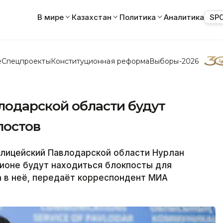
В мире
Казахстан
Политика
Аналитика
SP
е
Спецпроекты
Конституционная реформа
Выборы-2026
лодарской области будут
постов
лицейский Павлодарской области Нурлан
гионе будут находиться блокпосты для
а в неё, передаёт корреспондент МИА