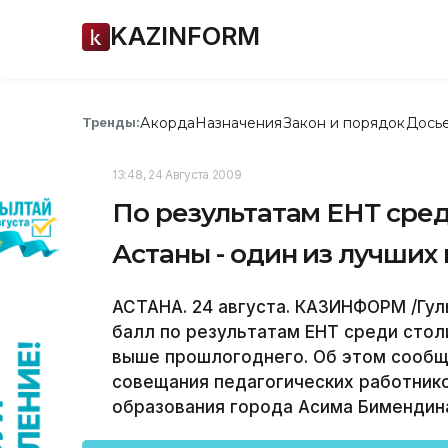
KAZINFORM
Акорда
Назначения
Закон и порядок
Дось
Тренды:
13:48, 24 Августа 2009
По результатам ЕНТ сре
Астаны - один из лучших 
АСТАНА. 24 августа. КАЗИНФОРМ /Гул
балл по результатам ЕНТ среди стол
выше прошлогоднего. Об этом сообщи
совещания педагогических работник
образования города Асима Бимендин