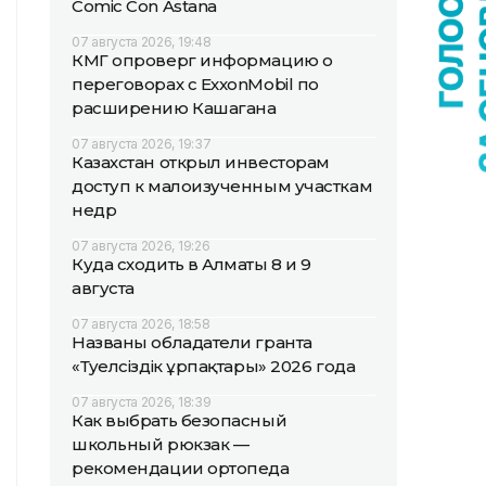
Comic Con Astana
07 августа 2026, 19:48
КМГ опроверг информацию о
переговорах с ExxonMobil по
расширению Кашагана
07 августа 2026, 19:37
Казахстан открыл инвесторам
доступ к малоизученным участкам
недр
07 августа 2026, 19:26
Куда сходить в Алматы 8 и 9
августа
07 августа 2026, 18:58
Названы обладатели гранта
«Тәуелсіздік ұрпақтары» 2026 года
07 августа 2026, 18:39
Как выбрать безопасный
школьный рюкзак —
рекомендации ортопеда