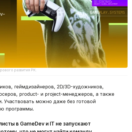
рового развития РК.
иков, геймдизайнеров, 2D/3D-художников,
юсеров, product- и project-менеджеров, а также
. Участвовать можно даже без готовой
ью программы.
исты в GameDev и IT не запускают
отому, что не могут найти команду