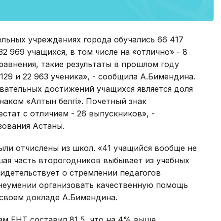
льных учреждениях города обучались 66 417
32 969 учащихся, в том числе на «отлично» - 8
сравнения, такие результаты в прошлом году
29 и 22 963 ученика», - сообщила А.Бимендина.
овательных достижений учащихся является доля
аком «Алтын белгi». Почетный знак
стат с отличием - 26 выпускников», -
азования Астаны.
были отчислены из школ. «41 учащийся вообще не
шая часть второгодников выбывает из учебных
видетельствует о стремлении педагогов
 неумении организовать качественную помощь
 своем докладе А.Бимендина.
ам ЕНТ составил 81,5, что на 4% выше