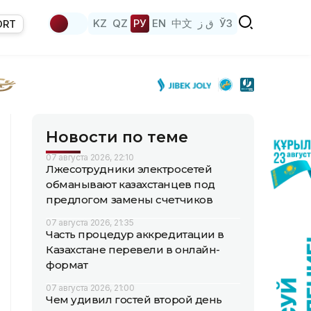
KZ
QZ
РУ
EN
中文
ق ز
ЎЗ
ORT
Новости по теме
07 августа 2026, 22:10
Лжесотрудники электросетей
обманывают казахстанцев под
предлогом замены счетчиков
07 августа 2026, 21:35
Часть процедур аккредитации в
Казахстане перевели в онлайн-
формат
07 августа 2026, 21:00
Чем удивил гостей второй день