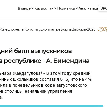
В мире
Казахстан
Политика
Аналитика
SP
е
Спецпроекты
Конституционная реформа
Выборы-2026
дний балл выпускников
в республике - А. Бимендина
ьнара Жандагулова/ - В этом году средний
ичных школьников составил 81,5, что на 4%
ла в понедельник в ходе августовского
ов столицы начальник управления
а.