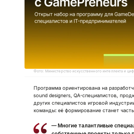
Фото: Министерство искусственного интеллекта и циф
Программа ориентирована на разработч
sound designers, QA-специалистов, прод
других специалистов игровой индустрии
команды: её формирование станет част
— Многие талантливые специал
собственные проекты только п