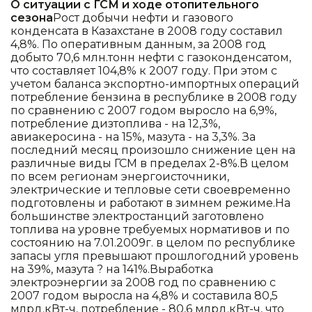
О ситуации с ГСМ и ходе отопительного
сезона
Рост добычи нефти и газового
конденсата в Казахстане в 2008 году составил
4,8%. По оперативным данным, за 2008 год
добыто 70,6 млн.тонн нефти с газоконденсатом,
что составляет 104,8% к 2007 году. При этом с
учетом баланса экспортно-импортных операций
потребление бензина в республике в 2008 году
по сравнению с 2007 годом выросло на 6,9%,
потребление дизтоплива - на 12,3%,
авиакеросина - на 15%, мазута - на 3,3%. За
последний месяц произошло снижение цен на
различные виды ГСМ в пределах 2-8%.В целом
по всем регионам энергоисточники,
электрические и тепловые сети своевременно
подготовлены и работают в зимнем режиме.На
большинстве электростанций заготовлено
топлива на уровне требуемых нормативов и по
состоянию на 7.01.2009г. в целом по республике
запасы угля превышают прошлогодний уровень
на 39%, мазута ? на 141%.Выработка
электроэнергии за 2008 год по сравнению с
2007 годом выросла на 4,8% и составила 80,5
млрд.кВт-ч, потребление - 80,6 млрд.кВт-ч, что