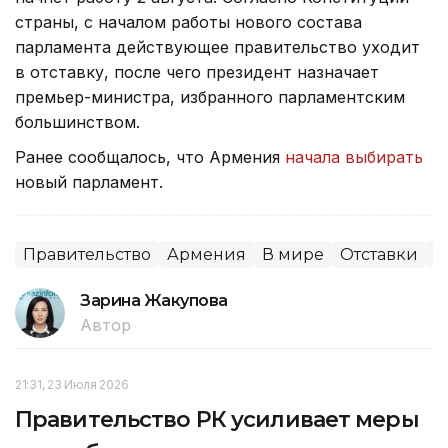
страны, с началом работы нового состава
парламента действующее правительство уходит
в отставку, после чего президент назначает
премьер-министра, избранного парламентским
большинством.
Ранее сообщалось, что Армения
начала выбирать
новый парламент.
Правительство
Армения
В мире
Отставки
П
Зарина Жакупова
Автор
21:31, 23 Июля 2026
Правительство РК усиливает меры