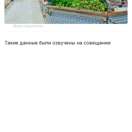
Фото: Kazinform
Такие данные были озвучены на совещании
по вопросам стабилизации цен на социально
значимые продовольственные товары и инфляции
под председательством заместителя Премьер-
министра — министра национальной экономики
Серика Жумангарина.
Как было отмечено на совещании, по итогам июня
годовая инфляция в стране составила 10,3%
против 10,4% месяцем ранее. При этом уровень
инфляции выше среднереспубликанского
сохраняется в 11 регионах. Самые высокие
показатели зарегистрированы в областях Жетысу,