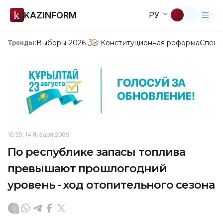
KAZINFORM
РУ
Выборы-2026
Конституционная реформа
Спецп
Тренды:
16:35, 14 Января 2009
По республике запасы топлива
превышают прошлогодний
уровень - ход отопительного сезона