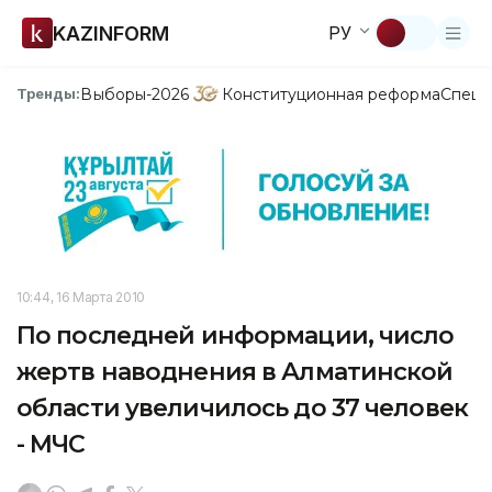
KAZINFORM
РУ
Выборы-2026
Конституционная реформа
Спецп
Тренды:
10:44, 16 Марта 2010
По последней информации, число
жертв наводнения в Алматинской
области увеличилось до 37 человек
- МЧС