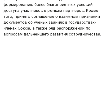
формированию более благоприятных условий
доступа участников к рынкам партнеров. Кроме
того, принято соглашение о взаимном признании
документов об ученых званиях в государствах-
членах Союза, а также ряд распоряжений по
вопросам дальнейшего развития сотрудничества.
Очередное заседание Евразийского
межправительственного совета состоится 1–
2 октября в городе Минске (Беларусь).
Казахстан
Правительство РК
Кыргызстан
Цент
Гульжан Тасмаганбетова
Автор
18:07, 04 Августа 2026