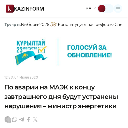
KAZINFORM
РУ
Выборы-2026
Конституционная реформа
Спецп
Тренды:
12:33, 04 Июля 2023
По аварии на МАЭК к концу
завтрашнего дня будут устранены
нарушения – министр энергетики