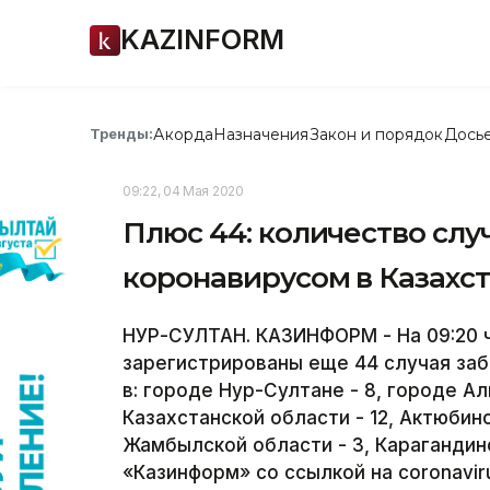
KAZINFORM
Акорда
Назначения
Закон и порядок
Дось
Тренды:
09:22, 04 Мая 2020
Плюс 44: количество слу
коронавирусом в Казахст
НУР-СУЛТАН. КАЗИНФОРМ - На 09:20 ча
зарегистрированы еще 44 случая заб
в: городе Нур-Султане - 8, городе Ал
Казахстанской области - 12, Актюбинс
Жамбылской области - 3, Карагандин
«Казинформ» со ссылкой на coronaviru