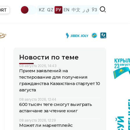
KZ
QZ
РУ
EN
中文
ق ز
ЎЗ
ORT
Новости по теме
08 августа 2026, 14:43
Прием заявлений на
тестирование для получения
гражданства Казахстана стартует 10
августа
08 августа 2026, 12:44
600 тысяч теңге смогут выиграть
астанчане за чтение книг
08 августа 2026, 12:29
Может ли маркетплейс