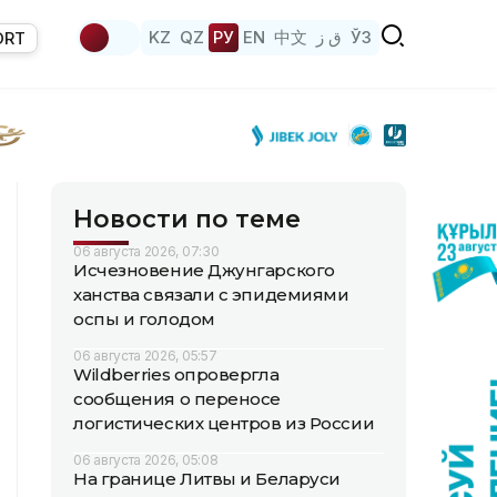
KZ
QZ
РУ
EN
中文
ق ز
ЎЗ
ORT
Новости по теме
06 августа 2026, 07:30
Исчезновение Джунгарского
ханства связали с эпидемиями
оспы и голодом
06 августа 2026, 05:57
Wildberries опровергла
сообщения о переносе
логистических центров из России
06 августа 2026, 05:08
На границе Литвы и Беларуси