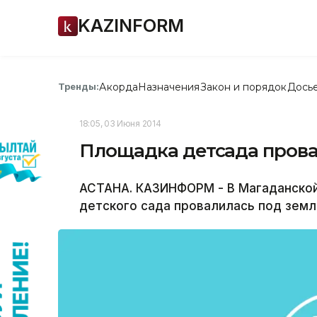
KAZINFORM
Акорда
Назначения
Закон и порядок
Дось
Тренды:
18:05, 03 Июня 2014
Площадка детсада прова
АСТАНА. КАЗИНФОРМ - В Магаданской
детского сада провалилась под земл