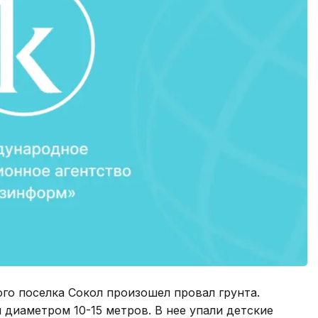
го поселка Сокол произошел провал грунта.
 диаметром 10-15 метров. В нее упали детские