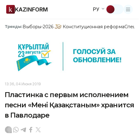
KAZINFORM
РУ
Выборы-2026
Конституционная реформа
Спецп
Тренды:
13:36, 04 Июня 2019
Пластинка с первым исполнением
песни «Менiң Қазақстаным» хранится
в Павлодаре