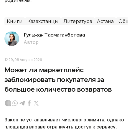
родителям.
Книги
Казахстанцы
Литература
Астана
Обще
Гульжан Тасмаганбетова
Автор
12:29, 08 Августа 2026
Может ли маркетплейс
заблокировать покупателя за
большое количество возвратов
Закон не устанавливает числового лимита, однако
площадка вправе ограничить доступ к сервису,