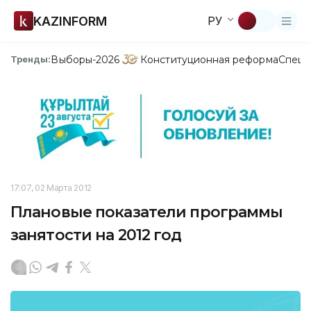
KAZINFORM
РУ
Выборы-2026
Конституционная реформа
Спецп
Тренды:
17:07, 02 Марта 2012
Плановые показатели программы
занятости на 2012 год