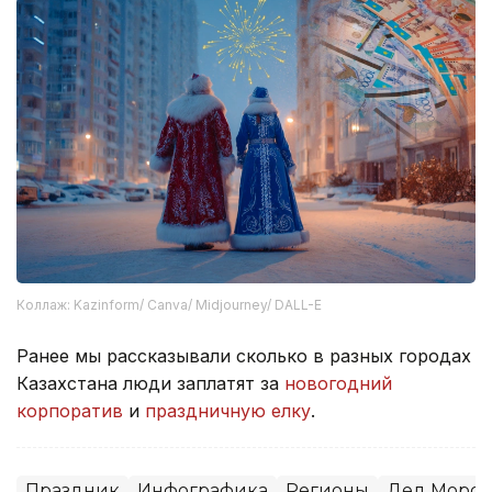
Коллаж: Kazinform/ Canva/ Midjourney/ DALL-E
Ранее мы рассказывали сколько в разных городах
Казахстана люди заплатят за
новогодний
корпоратив
и
праздничную елку
.
Праздник
Инфографика
Регионы
Дед Мороз