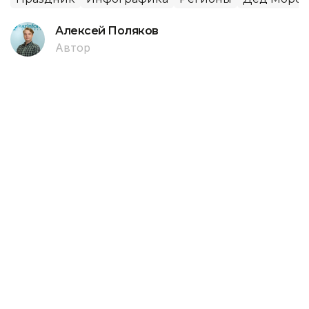
Алексей Поляков
Автор
11:00, 17 Мая 2024
В Казахстане лакшери-помидоры
стоят 5900 тенге - обзор цен
По данным Бюро национальной статистики
Агентства по стратегическому планированию и
реформам РК, в апреле средняя цена одного
килограмма помидоров составляла 1 065 тенге.
Агентство Kazinform узнало, как отличаются цены
по регионам и где самые дорогие, а где самые
дешевые томаты. Подробнее – в нашем обзоре.